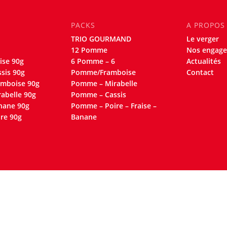
PACKS
A PROPOS
TRIO GOURMAND
Le verger
12 Pomme
Nos engag
ise 90g
6 Pomme – 6
Actualités
sis 90g
Pomme/Framboise
Contact
mboise 90g
Pomme – Mirabelle
abelle 90g
Pomme – Cassis
nane 90g
Pomme – Poire – Fraise –
re 90g
Banane