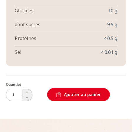
Glucides
10 g
dont sucres
9.5 g
Protéines
< 0.5 g
Sel
< 0.01 g
Quantité
+
Ajouter au panier
-