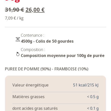
Le
Le
31,90
€
26,00
€
prix
prix
7,09 € / kg
initial
actuel
était :
est :
31,90 €.
26,00 €.
Contenance :
4500g - Colis de 50 gourdes
Composition :
Composition moyenne pour 100g de purée
PUREE DE POMME (90%) - FRAMBOISE (10%)
Valeur énergétique
51 kcal/215 kJ
Matières grasses
< 0.5 g
dont acides gras saturés
< 0.1 g