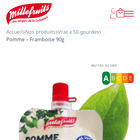
Accueil
Nos produits
Vrac x 50 gourdes
Pomme – Framboise 90g
NUTRI-SCORE
A
B
C
D
E