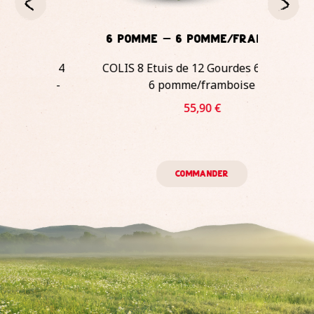
6 Pomme – 6 Pomme/Framboise
6 P
 / 4
COLIS 8 Etuis de 12 Gourdes 6 pomme
COLI
es-
6 pomme/framboise
55,90
€
COMMANDER
€.
…